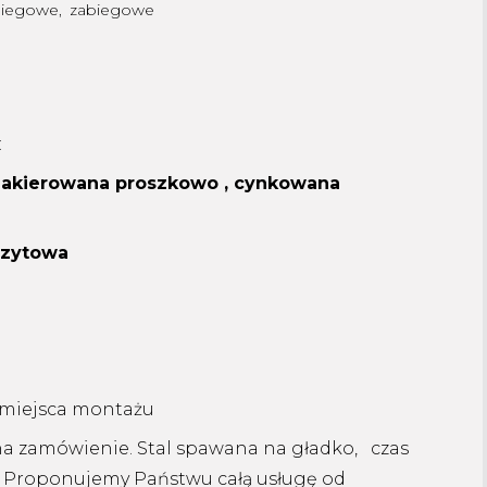
biegowe
,
zabiegowe
:
 lakierowana proszkowo , cynkowana
ozytowa
i miejsca montażu
na zamówienie. Stal spawana na gładko, czas
i . Proponujemy Państwu całą usługę od