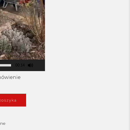
00:14
mówienie
koszyka
zne