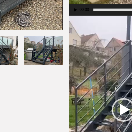
00:00
Odtwarzacz
video