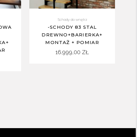
Schody do wnętrz
 DWA
-SCHODY 83 STAL
DREWNO+BARIERKA+
KA+
MONTAŻ + POMIAR
AR
16.999,00
ZŁ