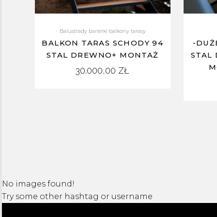
Balustrady barierki balkony tarasy
BALKON TARAS SCHODY 94
-DUŻ
STAL DREWNO+ MONTAŻ
STAL
M
30.000,00
ZŁ
No images found!
Try some other hashtag or username