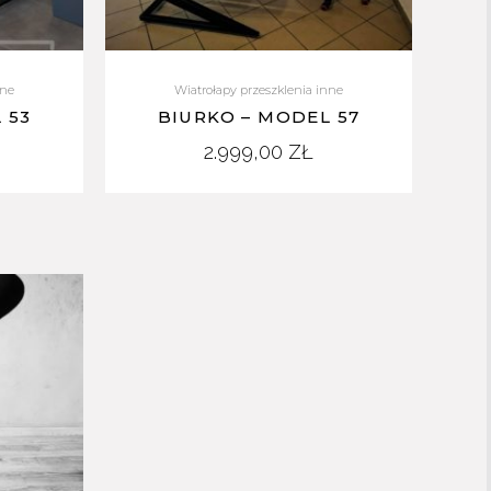
nne
Wiatrołapy przeszklenia inne
 53
BIURKO – MODEL 57
2.999,00
ZŁ