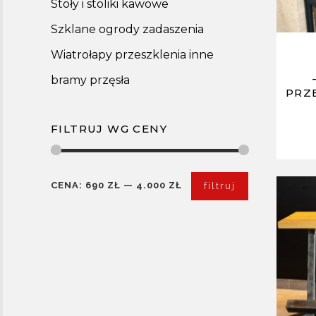
Stoły i stoliki kawowe
Szklane ogrody zadaszenia
Wiatrołapy przeszklenia inne
bramy przęsła
PRZ
FILTRUJ WG CENY
CENA:
690 ZŁ
—
4.000 ZŁ
filtruj