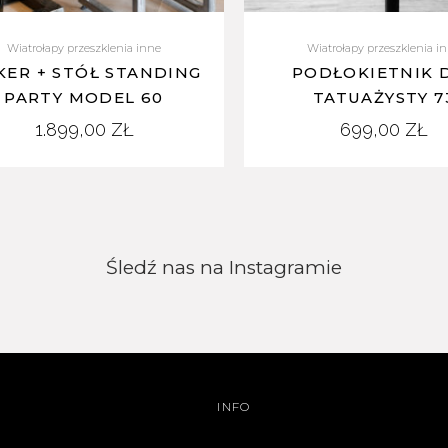
Wiatrołapy przeszklenia inne
Wiatrołapy przeszklenia i
ER + STÓŁ STANDING
PODŁOKIETNIK 
PARTY MODEL 60
TATUAŻYSTY 7
1.899,00
ZŁ
699,00
ZŁ
Śledź nas na Instagramie
INFO