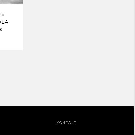
nne
DLA
3
KONTAKT