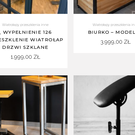
Wiatrołapy przeszklenia inne
Wiatrołapy przeszklenia i
_ WYPEŁNIENIE 126
BIURKO – MODEL
ESZKLENIE WIATROŁAP
3.999,00
ZŁ
DRZWI SZKLANE
1.999,00
ZŁ